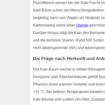
Fruchtfleisch weisen bei der Kaki-Frucht ni
Kaki-Baum schon seit Menschengedenken kul
langlebig, kann von Vögeln als Nistplatz v
Kiefernzweig sowie einer
Orange
geschmück
Darüber hinaus trägt die Kaki den Beinamen
und die kernlose Sharon. Rund 500 Sorten d
nicht adstringierende (NA) und adstringiere
Die Frage nach Herkunft und An
Der Kaki-Baum wächst in milden Klimagebie
Diospyros oder Ebenholzbäume gehört bzw
Pflanzen einen warmen Sommer und einen z
+15 °C. Bei tieferen Temperaturen besteht 
Kaki-Bäume wird zudem von Alter, Zustand 