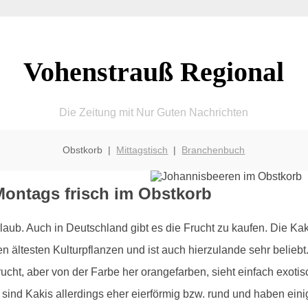
Vohenstrauß Regional
Die Zeitung mit Nur Guten Nachrichten
Obstkorb |
Mittagstisch
|
Branchenbuch
Montags frisch im Obstkorb
ub. Auch in Deutschland gibt es die Frucht zu kaufen. Die Kak
en ältesten Kulturpflanzen und ist auch hierzulande sehr beli
cht, aber von der Farbe her orangefarben, sieht einfach exotis
 sind Kakis allerdings eher eierförmig bzw. rund und haben ei