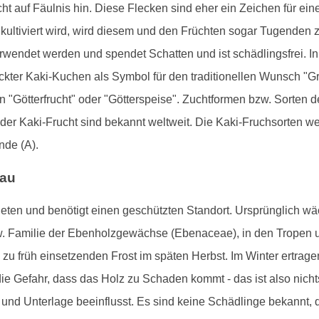
cht auf Fäulnis hin. Diese Flecken sind eher ein Zeichen für ei
tiviert wird, wird diesem und den Früchten sogar Tugenden z
erwendet werden und spendet Schatten und ist schädlingsfrei. In
ter Kaki-Kuchen als Symbol für den traditionellen Wunsch "G
 "Götterfrucht" oder "Götterspeise". Zuchtformen bzw. Sorten d
er Kaki-Frucht sind bekannt weltweit. Die Kaki-Fruchsorten we
nde (A).
bau
ten und benötigt einen geschützten Standort. Ursprünglich wäc
. Familie der Ebenholzgewächse (Ebenaceae), in den Tropen u
u früh einsetzenden Frost im späten Herbst. Im Winter ertrag
die Gefahr, dass das Holz zu Schaden kommt - das ist also nicht
und Unterlage beeinflusst. Es sind keine Schädlinge bekannt,