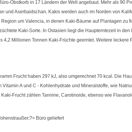
ro-Obstkorb in 17 Ländern der Welt angebaut. Mehr als 90 Proz
pan und Aserbaidschan. Kakis werden auch im Norden von Kali
 Region um Valencia, in denen Kaki-Bäume auf Plantagen zu finde
chtete Kaki-Sorte. In Ostasien liegt die Haupterntezeit in d
s 4,2 Millionen Tonnen Kaki-Früchte geerntet. Weitere leckere F
 Gramm Frucht haben 297 kJ, also umgerechnet 70 kcal. Die Hau
m Vitamin A und C - Kohlenhydrate und Mineralstoffe, wie Natri
er Kaki-Frucht zählen Tannine, Carotinoide, ebenso wie Flavan