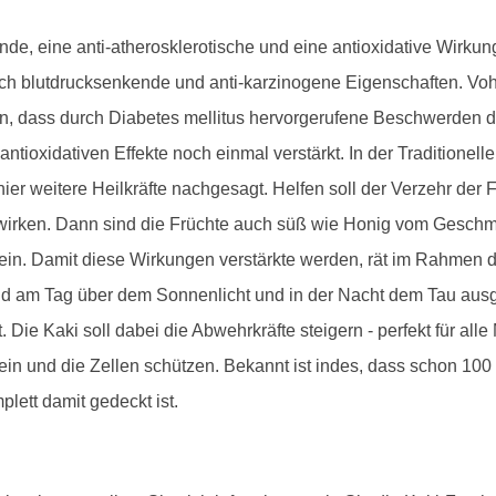
nde, eine anti-atherosklerotische und eine antioxidative Wirku
ch blutdrucksenkende und anti-karzinogene Eigenschaften. V
ken, dass durch Diabetes mellitus hervorgerufene Beschwerden 
 antioxidativen Effekte noch einmal verstärkt. In der Traditione
er weitere Heilkräfte nachgesagt. Helfen soll der Verzehr der 
d wirken. Dann sind die Früchte auch süß wie Honig vom Gesch
sein. Damit diese Wirkungen verstärkte werden, rät im Rahmen 
nd am Tag über dem Sonnenlicht und in der Nacht dem Tau ausges
 Die Kaki soll dabei die Abwehrkräfte steigern - perfekt für al
ein und die Zellen schützen. Bekannt ist indes, dass schon 100 
lett damit gedeckt ist.